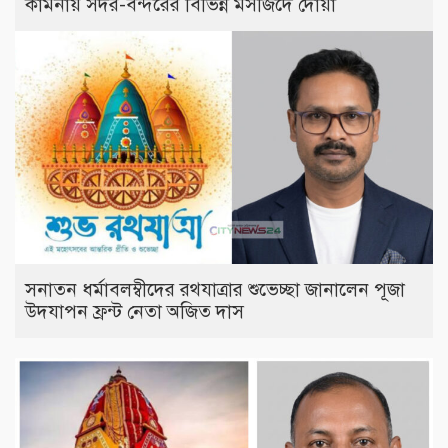
কামনায় সদর-বন্দরের বিভিন্ন মসজিদে দোয়া
সনাতন ধর্মাবলম্বীদের রথযাত্রার শুভেচ্ছা জানালেন পূজা
উদযাপন ফ্রন্ট নেতা অজিত দাস