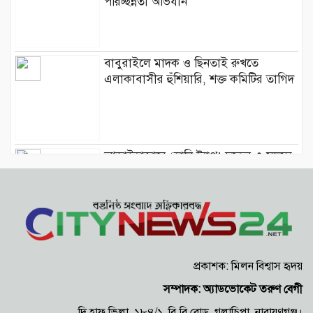
পরিচ্ছন্নতা অভিযান
বাবুরাইলে মাদক ও ছিনতাই রুখতে
এলাকাবাসীর হুঁশিয়ারি, শক্ত কমিটির তাগিদ
আড়াইহাজারে ‘হানি ট্র্যাপ’ চক্রের ৩ সদস্য
গ্রেপ্তার, রিমান্ড আবেদন
সোনারগাঁয়ে জাগো হিন্দু পরিষদের উপজেলা
সম্মেলন ও গুণীজন সংবর্ধনা অনুষ্ঠিত
প্রকাশক: মিলন বিশ্বাস হৃদয়
সম্পাদক: অ্যাডভোকেট তরুণ বেগী
দি হাফ ভিলা, ১৮৪/১, বি.বি রোড, গলাচিপা, নারায়ণগঞ্জ।