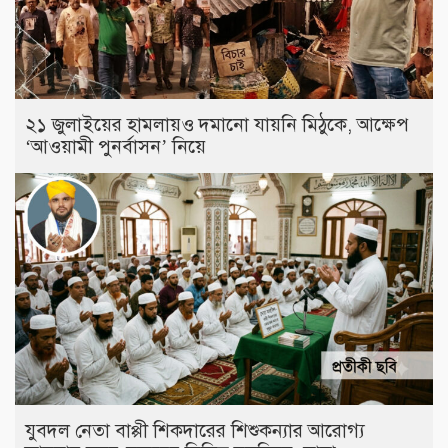
২১ জুলাইয়ের হামলায়ও দমানো যায়নি মিঠুকে, আক্ষেপ
‘আওয়ামী পুনর্বাসন’ নিয়ে
যুবদল নেতা বাপ্পী শিকদারের শিশুকন্যার আরোগ্য