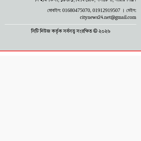
মোবাইল: 01680475070, 01912919507 ।
মেইল:
শিশুসহ একই পরিবারের ৩ জন আশঙ্কাজনক
citynews24.net@gmail.com
অবস্থায় বার্ন ইনস্টিটিউটে
সিটি নিউজ কর্তৃক সর্বসত্ত্ব সংরক্ষিত © ২০২৬
বাংলাদেশে আর কোনো ফ্যাসিস্ট ও নৈরাজ্য
বরদাশত করা হবে না: অধ্যাপক মামুন
মাহমুদ
প্রধানমন্ত্রীর বিরুদ্ধে কটূক্তির প্রতিবাদে বৃষ্টিতে
ভিজে মহানগর যুবদলের বিক্ষোভ মিছিল
এনসিপিকে শালীনতার মধ্যে রাজনীতি করতে
হবে, গুপ্ত রাজনীতি বরদাশত নয়: সাখাওয়াত
বৃষ্টি উপেক্ষা করে বিক্ষোভ মিছিল, এনসিপির
বিরুদ্ধে জোসেফের কড়া হুঁশিয়ারি