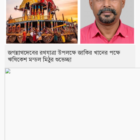
জগন্নাথদেবের রথযাত্রা উপলক্ষে জাকির খানের পক্ষে
ঋষিকেশ মন্ডল মিঠুর শুভেচ্ছা