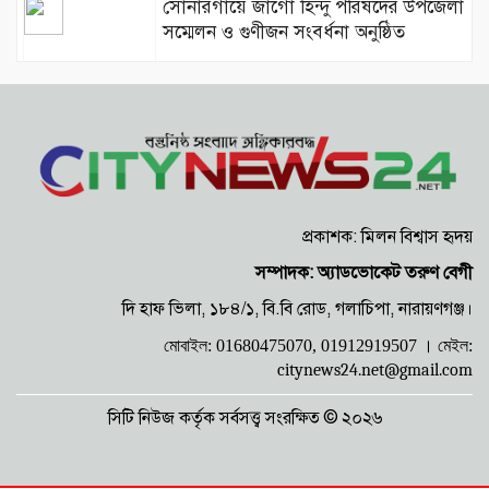
সোনারগাঁয়ে জাগো হিন্দু পরিষদের উপজেলা
সম্মেলন ও গুণীজন সংবর্ধনা অনুষ্ঠিত
শিশুসহ একই পরিবারের ৩ জন আশঙ্কাজনক
অবস্থায় বার্ন ইনস্টিটিউটে
প্রকাশক: মিলন বিশ্বাস হৃদয়
সম্পাদক: অ্যাডভোকেট তরুণ বেগী
বাংলাদেশে আর কোনো ফ্যাসিস্ট ও নৈরাজ্য
দি হাফ ভিলা, ১৮৪/১, বি.বি রোড, গলাচিপা, নারায়ণগঞ্জ।
বরদাশত করা হবে না: অধ্যাপক মামুন
মোবাইল: 01680475070, 01912919507 ।
মেইল:
মাহমুদ
citynews24.net@gmail.com
সিটি নিউজ কর্তৃক সর্বসত্ত্ব সংরক্ষিত © ২০২৬
প্রধানমন্ত্রীর বিরুদ্ধে কটূক্তির প্রতিবাদে বৃষ্টিতে
ভিজে মহানগর যুবদলের বিক্ষোভ মিছিল