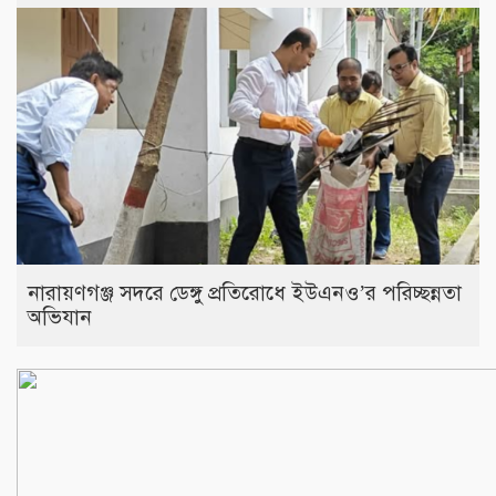
নারায়ণগঞ্জ সদরে ডেঙ্গু প্রতিরোধে ইউএনও’র পরিচ্ছন্নতা
অভিযান