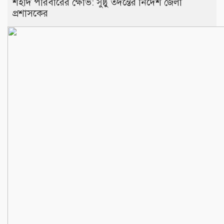
শহীদ পরিবারের ক্ষোভ: সুষ্ঠু তদন্তের নির্দেশ জেলা
প্রশাসকের