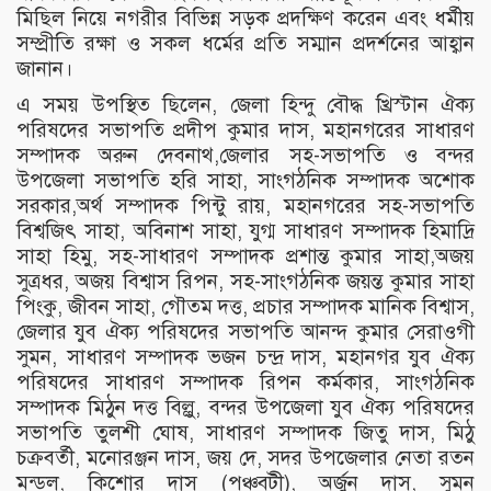
মিছিল নিয়ে নগরীর বিভিন্ন সড়ক প্রদক্ষিণ করেন এবং ধর্মীয়
সম্প্রীতি রক্ষা ও সকল ধর্মের প্রতি সম্মান প্রদর্শনের আহ্বান
জানান।
এ সময় উপস্থিত ছিলেন, জেলা হিন্দু বৌদ্ধ খ্রিস্টান ঐক্য
পরিষদের সভাপতি প্রদীপ কুমার দাস, মহানগরের সাধারণ
সম্পাদক অরুন দেবনাথ,জেলার সহ-সভাপতি ও বন্দর
উপজেলা সভাপতি হরি সাহা, সাংগঠনিক সম্পাদক অশোক
সরকার,অর্থ সম্পাদক পিন্টু রায়, মহানগরের সহ-সভাপতি
বিশ্বজিৎ সাহা, অবিনাশ সাহা, যুগ্ম সাধারণ সম্পাদক হিমাদ্রি
সাহা হিমু, সহ-সাধারণ সম্পাদক প্রশান্ত কুমার সাহা,অজয়
সুত্রধর, অজয় বিশ্বাস রিপন, সহ-সাংগঠনিক জয়ন্ত কুমার সাহা
পিংকু, জীবন সাহা, গৌতম দত্ত, প্রচার সম্পাদক মানিক বিশ্বাস,
জেলার যুব ঐক্য পরিষদের সভাপতি আনন্দ কুমার সেরাওগী
সুমন, সাধারণ সম্পাদক ভজন চন্দ্র দাস, মহানগর যুব ঐক্য
পরিষদের সাধারণ সম্পাদক রিপন কর্মকার, সাংগঠনিক
সম্পাদক মিঠুন দত্ত বিল্লু, বন্দর উপজেলা যুব ঐক্য পরিষদের
সভাপতি তুলশী ঘোষ, সাধারণ সম্পাদক জিতু দাস, মিঠু
চক্রবর্তী, মনোরঞ্জন দাস, জয় দে, সদর উপজেলার নেতা রতন
মন্ডল, কিশোর দাস (পঞ্চবটী), অর্জুন দাস, সুমন