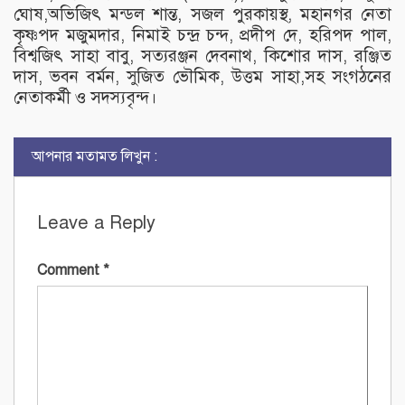
ঘোষ,অভিজিৎ মন্ডল শান্ত, সজল পুরকায়স্থ, মহানগর নেতা
কৃষ্ণপদ মজুমদার, নিমাই চন্দ্র চন্দ, প্রদীপ দে, হরিপদ পাল,
বিশ্বজিৎ সাহা বাবু, সত্যরঞ্জন দেবনাথ, কিশোর দাস, রঞ্জিত
দাস, ভবন বর্মন, সুজিত ভৌমিক, উত্তম সাহা,সহ সংগঠনের
নেতাকর্মী ও সদস্যবৃন্দ।
আপনার মতামত লিখুন :
Leave a Reply
Comment
*