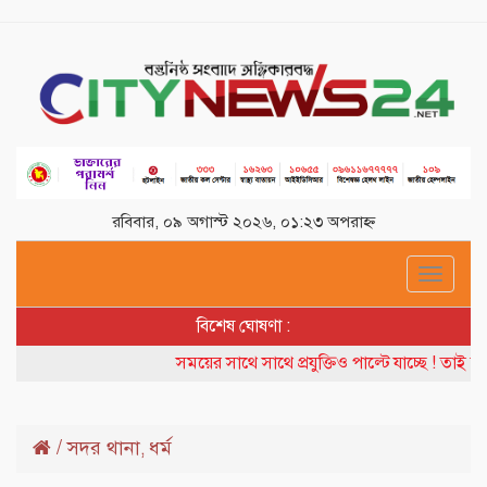
রবিবার, ০৯ অগাস্ট ২০২৬, ০১:২৩ অপরাহ্ন
Toggle
navigat
বিশেষ ঘোষণা :
সময়ের সাথে সাথে প্রযুক্তিও পাল্টে যাচ্ছে ! তাই বদল
/
সদর থানা
ধর্ম
,