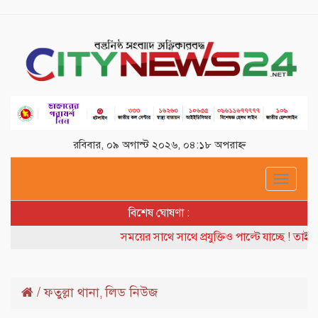
রবিবার, ০৯ অগাস্ট ২০২৬, ০৪:১৮ অপরাহ্ন
Toggle
navigat
বিশেষ ঘোষণা :
সময়ের সাথে সাথে প্রযুক্তিও পাল্টে যাচ্ছে ! তাই ব
/
ফতুল্লা থানা
লিড নিউজ
,