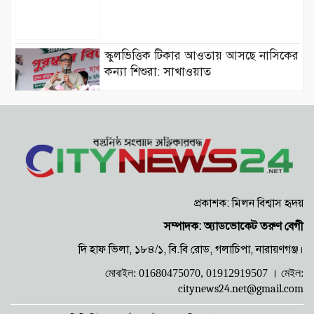
স্কুলভিত্তিক টিকার আওতায় আসছে নাসিকের
কন্যা শিশুরা: সাখাওয়াত
ডেঙ্গু প্রতিরোধে দেওভোগে ‘মানবিক সমাজ
কল্যাণ পরিষদ’-এর শোভাযাত্রা ও
পরিচ্ছন্নতা অভিযান
বাবুরাইলে মাদক ও ছিনতাই রুখতে
এলাকাবাসীর হুঁশিয়ারি, শক্ত কমিটির তাগিদ
প্রকাশক: মিলন বিশ্বাস হৃদয়
আড়াইহাজারে ‘হানি ট্র্যাপ’ চক্রের ৩ সদস্য
সম্পাদক: অ্যাডভোকেট তরুণ বেগী
গ্রেপ্তার, রিমান্ড আবেদন
দি হাফ ভিলা, ১৮৪/১, বি.বি রোড, গলাচিপা, নারায়ণগঞ্জ।
মোবাইল: 01680475070, 01912919507 ।
মেইল:
সোনারগাঁয়ে জাগো হিন্দু পরিষদের উপজেলা
citynews24.net@gmail.com
সম্মেলন ও গুণীজন সংবর্ধনা অনুষ্ঠিত