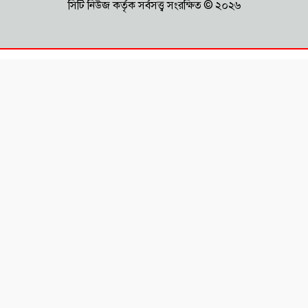
সিটি নিউজ কর্তৃক সর্বসত্ত্ব সংরক্ষিত © ২০২৬
শিশুসহ একই পরিবারের ৩ জন আশঙ্কাজনক
অবস্থায় বার্ন ইনস্টিটিউটে
বাংলাদেশে আর কোনো ফ্যাসিস্ট ও নৈরাজ্য
বরদাশত করা হবে না: অধ্যাপক মামুন
মাহমুদ