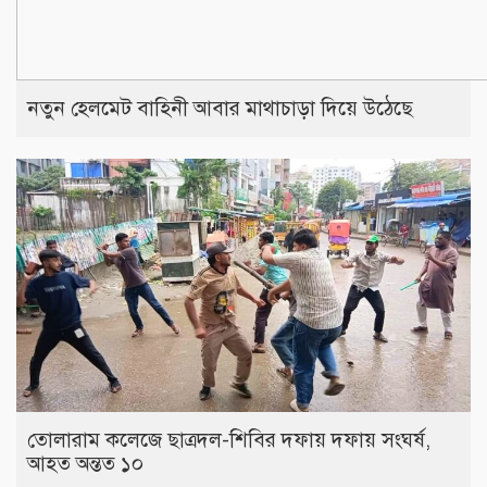
নতুন হেলমেট বাহিনী আবার মাথাচাড়া দিয়ে উঠেছে
তোলারাম কলেজে ছাত্রদল-শিবির দফায় দফায় সংঘর্ষ,
আহত অন্তত ১০