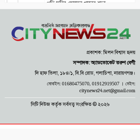
প্রতি মনির হোসেন খানের শ্রদ্ধা
দমন-পীড়ন চালিয়ে জনগণের আন্দোলন
রোখা যায় না: আবদুল জব্বার
প্রকাশক: মিলন বিশ্বাস হৃদয়
৫ই আগস্ট নারায়ণগঞ্জ: রক্তক্ষয়ী সংঘর্ষ
সম্পাদক: অ্যাডভোকেট তরুণ বেগী
থেকে ঐতিহাসিক গণউল্লাস
দি হাফ ভিলা, ১৮৪/১, বি.বি রোড, গলাচিপা, নারায়ণগঞ্জ।
মোবাইল: 01680475070, 01912919507 ।
মেইল:
অযথা বিরোধিতা ছেড়ে দেশ পুনর্গঠনে
citynews24.net@gmail.com
সহযোগিতা করুন: খোরশেদ
সিটি নিউজ কর্তৃক সর্বসত্ত্ব সংরক্ষিত © ২০২৬
প্রধানমন্ত্রীকে নিয়ে কটূক্তি: জাকির খানের
প্রতিবাদ মিছিলে যোগদিল মৎস্যজীবী
দলনেতা কাঞ্চন ও সুমন
প্রধানমন্ত্রীকে নিয়ে কটূক্তির বিরুদ্ধে গর্জে