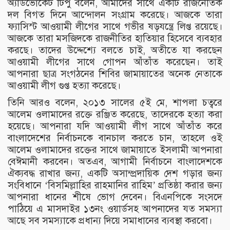
অ্যাডভোকেট টিপু বলেন, আমাদের সাথে একটি রাজনৈতিক
দল বিগত দিনে আন্দোলন সংগ্রাম করেছে। আজকে তারা
ফ্যাসিস্ট আওয়ামী লীগের সাথে গভীর ষড়যন্ত্রে লিপ্ত রয়েছে।
আজকে তারা মসজিদকে রাজনীতির হাতিয়ার হিসেবে ব্যবহার
করছে। তাদের উদ্দেশ্যে বলতে চাই, অতীতে যা করছেন
আওয়ামী লীগের সাথে গোপন আঁতাঁত করেছেন। তাই
আপনারা ছাত্র সংগঠনের শিবির জামায়াতের অনেক নেতাকে
আওয়ামী লীগ গুপ্ত হত্যা করেছে।
তিনি আরও বলেন, ২০১৩ সালের ৫ই মে, শাপলা চত্বরে
আলেম ওলামাদের রক্তে রঞ্জিত করেছে, তাদেরকে হত্যা করা
হয়েছে। আপনারা যদি আওয়ামী লীগ সাথে আঁতাঁত করে
বাংলাদেশের নির্বাচনকে বানচাল করতে চান, তাহলে ওই
আলেম ওলামাদের রক্তের সাথে জামায়াতে ইসলামী আপনারা
বেঈমানী করবেন। অতএব, আগামী নির্বাচনে বাংলাদেশকে
ঐক্যবদ্ধ রাখার জন্য, একটি অসাম্প্রদায়িক দেশ গড়ার জন্য
সংবিধানে ‘বিসমিল্লাহির রাহমানির রাহিম’ প্রতিষ্ঠা করার জন্য
আপনারা ধানের শীষে ভোগ দেবেন। বিএনপিকে সংসদে
পাঠিয়ে এ মাসদাইর ১৩নং ওয়ার্ডসহ আপনাদের যত সমস্যা
আছে সব সমস্যাকে প্রধান্য দিয়ে সমাধানের ব্যবস্থা করবো।