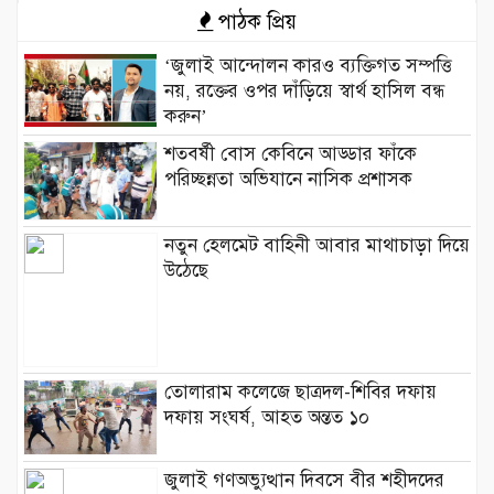
পাঠক প্রিয়
‘জুলাই আন্দোলন কারও ব্যক্তিগত সম্পত্তি
নয়, রক্তের ওপর দাঁড়িয়ে স্বার্থ হাসিল বন্ধ
করুন’
শতবর্ষী বোস কেবিনে আড্ডার ফাঁকে
পরিচ্ছন্নতা অভিযানে নাসিক প্রশাসক
নতুন হেলমেট বাহিনী আবার মাথাচাড়া দিয়ে
উঠেছে
তোলারাম কলেজে ছাত্রদল-শিবির দফায়
দফায় সংঘর্ষ, আহত অন্তত ১০
জুলাই গণঅভ্যুত্থান দিবসে বীর শহীদদের