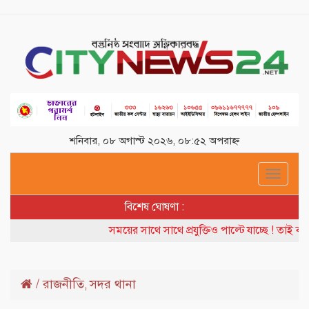
শনিবার, ০৮ অগাস্ট ২০২৬, ০৮:৫২ অপরাহ্ন
Toggle
navigat
বিশেষ ঘোষণা :
সময়ের সাথে সাথে প্রযুক্তিও পাল্টে যাচ্ছে ! তাই ব
/
রাজনীতি
সদর থানা
,