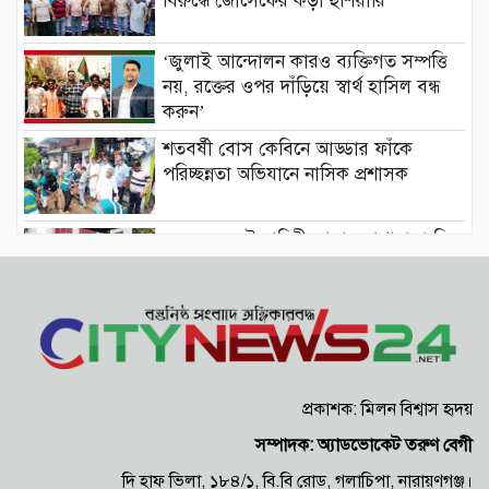
বিরুদ্ধে জোসেফের কড়া হুঁশিয়ারি
‘জুলাই আন্দোলন কারও ব্যক্তিগত সম্পত্তি
নয়, রক্তের ওপর দাঁড়িয়ে স্বার্থ হাসিল বন্ধ
করুন’
শতবর্ষী বোস কেবিনে আড্ডার ফাঁকে
পরিচ্ছন্নতা অভিযানে নাসিক প্রশাসক
নতুন হেলমেট বাহিনী আবার মাথাচাড়া দিয়ে
উঠেছে
তোলারাম কলেজে ছাত্রদল-শিবির দফায়
দফায় সংঘর্ষ, আহত অন্তত ১০
প্রকাশক: মিলন বিশ্বাস হৃদয়
জুলাই গণঅভ্যুত্থান দিবসে বীর শহীদদের
প্রতি মনির হোসেন খানের শ্রদ্ধা
সম্পাদক: অ্যাডভোকেট তরুণ বেগী
দি হাফ ভিলা, ১৮৪/১, বি.বি রোড, গলাচিপা, নারায়ণগঞ্জ।