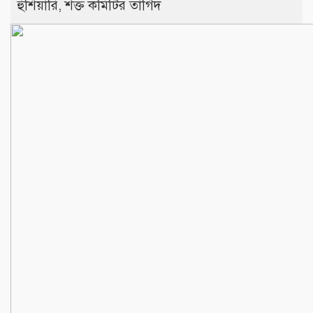
হুঁশিয়ারি, শক্ত কমিটির তাগিদ