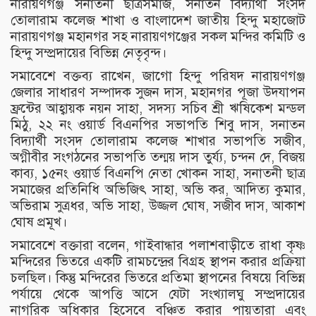
নারায়ণগঞ্জ সনাতনী ছাত্রসমাজ, সনাতন বিদ্যার্থী সংসদ
তোলারাম কলেজ শাখা ও বাংলাদেশ জাতীয় হিন্দু মহাজোট
নারায়ণগঞ্জ মহানগর সহ নারায়ণগঞ্জের সকল মন্দির কমিটি ও
হিন্দু সম্প্রদায়ের বিভিন্ন নেতৃবৃন্দ।
সমাবেশে বক্তব্য রাখেন, জাগো হিন্দু পরিষদ নারায়ণগঞ্জ
জেলার সাধারণ সম্পাদক সুজন দাস, মহানগর পূজা উদযাপন
ফ্রন্টের আহ্বায়ক নয়ন সাহা, সদস্য সচিব শ্রী ঋষিকেশ মন্ডল
মিঠু, ২২ নং ওয়ার্ড বিএনপির সভাপতি শিবু দাস, সনাতন
বিদ্যার্থী সংসদ তোলারাম কলেজ শাখার সভাপতি সজীব,
অগ্নীবীর সংগঠনের সভাপতি তন্ময় দাস তুর্য্য, চন্দন দে, বিজয়
কাব্য, ১৫নং ওয়ার্ড বিএনপি নেতা খোকন সাহা, সনাতনী ছাত্র
সমাজের প্রতিনিধি অভিজিৎ সাহা, অভি কর, আদিত্য কুমার,
অভিরাম সুত্রধর, অভি সাহা, উজ্জল ঘোষ, সজীব দাস, আকাশ
ঘোষ প্রমূখ।
সমাবেশে বক্তারা বলেন, গাইবান্ধার পলাশবাড়ীতে রাধা কৃষ্ণ
মন্দিরের ভিতরে একটি রামচন্দ্রের বিগ্রহ স্থাপন করার প্রক্রিয়া
চলছিল। কিন্তু মন্দিরের ভিতরে প্রতিমা স্থাপনের বিষয়ে বিভিন্ন
পর্যায়ে থেকে আপত্তি আসে যেটা সংখ্যালঘু সম্প্রদায়ের
নাগরিক অধিকার হিসেবে বঞ্চিত করার পায়তারা এবং