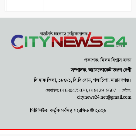
ডেঙ্গু প্রতিরোধে দেওভোগে ‘মানবিক সমাজ
কল্যাণ পরিষদ’-এর শোভাযাত্রা ও
পরিচ্ছন্নতা অভিযান
প্রকাশক: মিলন বিশ্বাস হৃদয়
বাবুরাইলে মাদক ও ছিনতাই রুখতে
এলাকাবাসীর হুঁশিয়ারি, শক্ত কমিটির তাগিদ
সম্পাদক: অ্যাডভোকেট তরুণ বেগী
দি হাফ ভিলা, ১৮৪/১, বি.বি রোড, গলাচিপা, নারায়ণগঞ্জ।
আড়াইহাজারে ‘হানি ট্র্যাপ’ চক্রের ৩ সদস্য
মোবাইল: 01680475070, 01912919507 ।
মেইল:
গ্রেপ্তার, রিমান্ড আবেদন
citynews24.net@gmail.com
সোনারগাঁয়ে জাগো হিন্দু পরিষদের উপজেলা
সিটি নিউজ কর্তৃক সর্বসত্ত্ব সংরক্ষিত © ২০২৬
সম্মেলন ও গুণীজন সংবর্ধনা অনুষ্ঠিত
শিশুসহ একই পরিবারের ৩ জন আশঙ্কাজনক