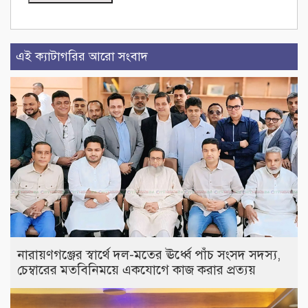
এই ক্যাটাগরির আরো সংবাদ
নারায়ণগঞ্জের স্বার্থে দল-মতের ঊর্ধ্বে পাঁচ সংসদ সদস্য,
চেম্বারের মতবিনিময়ে একযোগে কাজ করার প্রত্যয়