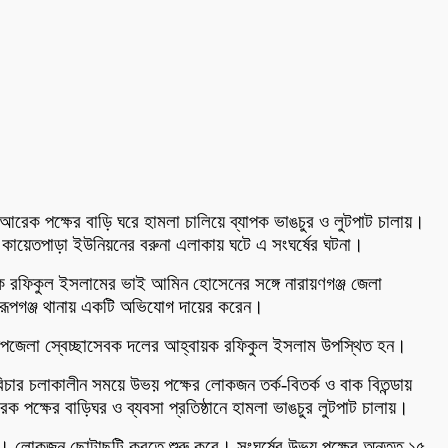
ক্ষ আরেক পক্ষের বাড়ি ঘরে হামলা চালিয়ে ব্যাপক ভাঙচুর ও লুটপাট চালায়।
কায়েতপাড়া ইউনিয়নের বরুনা এলাকায় ঘটে এ সংঘর্ষের ঘটনা।
বায়ক রফিকুল ইসলামের ভাই আমিন হোসেনের সঙ্গে নারায়ণগঞ্জ জেলা
ে রূপগঞ্জ থানায় একটি অভিযোগ দায়ের করেন।
 উপজেলা স্বেচ্ছাসেবক দলের আহ্বায়ক রফিকুল ইসলাম উপস্থিত হন।
ার চলাকালীন সময়ে উভয় পক্ষের লোকজন তর্ক-বিতর্ক ও বাক বিতন্ডায়
ক পক্ষের বাড়িঘর ও ব্যবসা প্রতিষ্ঠানে হামলা ভাঙচুর লুটপাট চালায়।
 হয়। লোকজন ছোটাছুটি করতে শুরু করে। সংঘর্ষের উভয় পক্ষের অন্তত ১৫