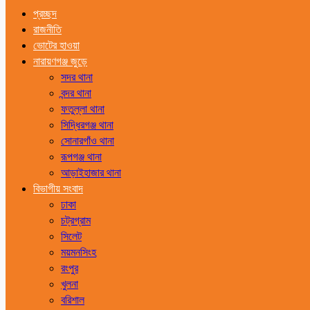
প্রচ্ছদ
রাজনীতি
ভোটের হাওয়া
নারায়ণগঞ্জ জুড়ে
সদর থানা
বন্দর থানা
ফতুল্লা থানা
সিদ্ধিরগঞ্জ থানা
সোনারগাঁও থানা
রূপগঞ্জ থানা
আড়াইহাজার থানা
বিভাগীয় সংবাদ
ঢাকা
চট্রগ্রাম
সিলেট
ময়মনসিংহ
রংপুর
খুলনা
বরিশাল