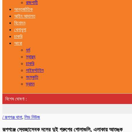
রাজশাহী
আন্তর্জাতিক
আইন আদালত
বিনোদন
খেলাধুলা
চাকরি
আরো
ধর্ম
স্বাস্থ্য
চাকরি
লাইফস্টাইল
সংস্কৃতি
ভ্রমন
বিশেষ ঘোষণা :
/
রূপগঞ্জ থানা
,
লিড নিউজ
রূপগঞ্জে স্বেচ্ছাসেবক দলের দুই গ্রুপের গোলাগুলি, এলাকায় আতঙ্ক