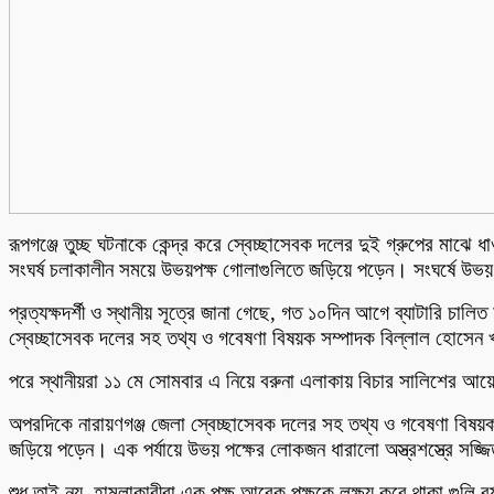
রূপগঞ্জে তুচ্ছ ঘটনাকে কেন্দ্র করে স্বেচ্ছাসেবক দলের দুই গ্রুপের মাঝে
সংঘর্ষ চলাকালীন সময়ে উভয়পক্ষ গোলাগুলিতে জড়িয়ে পড়েন। সংঘর্ষে উভ
প্রত্যক্ষদর্শী ও স্থানীয় সূত্রে জানা গেছে, গত ১০দিন আগে ব্যাটারি 
স্বেচ্ছাসেবক দলের সহ তথ্য ও গবেষণা বিষয়ক সম্পাদক বিল্লাল হোসেন খ
পরে স্থানীয়রা ১১ মে সোমবার এ নিয়ে বরুনা এলাকায় বিচার সালিশের আ
অপরদিকে নারায়ণগঞ্জ জেলা স্বেচ্ছাসেবক দলের সহ তথ্য ও গবেষণা বিষয়
জড়িয়ে পড়েন। এক পর্যায়ে উভয় পক্ষের লোকজন ধারালো অস্ত্রশস্ত্রে সজ্জিত
শুধু তাই নয়, হামলাকারীরা এক পক্ষ আরেক পক্ষকে লক্ষ্য করে থাকা গুল