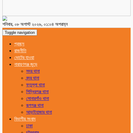
শনিবার, ০৮ অগাস্ট ২০২৬, ০১:০৪ অপরাহ্ন
Toggle navigation
প্রচ্ছদ
রাজনীতি
ভোটের হাওয়া
নারায়ণগঞ্জ জুড়ে
সদর থানা
বন্দর থানা
ফতুল্লা থানা
সিদ্ধিরগঞ্জ থানা
সোনারগাঁও থানা
রূপগঞ্জ থানা
আড়াইহাজার থানা
বিভাগীয় সংবাদ
ঢাকা
চট্রগ্রাম