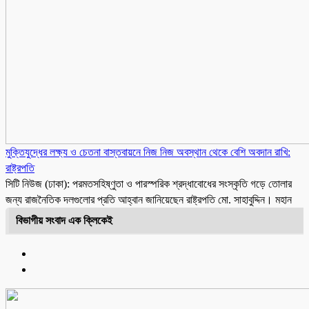
মুক্তিযুদ্ধের লক্ষ্য ও চেতনা বাস্তবায়নে নিজ নিজ অবস্থান থেকে বেশি অবদান রাখি:
রাষ্ট্রপতি
সিটি নিউজ (ঢাকা): পরমতসহিষ্ণুতা ও পারস্পরিক শ্রদ্ধাবোধের সংস্কৃতি গড়ে তোলার
জন্য রাজনৈতিক দলগুলোর প্রতি আহ্বান জানিয়েছেন রাষ্ট্রপতি মো. সাহাবুদ্দিন। মহান
বিভাগীয় সংবাদ এক ক্লিকেই