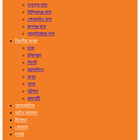
ফতুল্লা থানা
সিদ্ধিরগঞ্জ থানা
সোনারগাঁও থানা
রূপগঞ্জ থানা
আড়াইহাজার থানা
বিভাগীয় সংবাদ
ঢাকা
চট্রগ্রাম
সিলেট
ময়মনসিংহ
রংপুর
খুলনা
বরিশাল
রাজশাহী
আন্তর্জাতিক
আইন আদালত
বিনোদন
খেলাধুলা
চাকরি