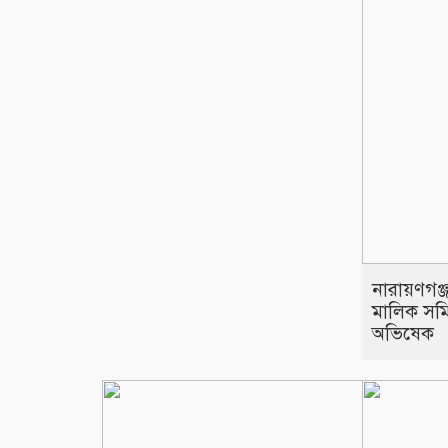
নারায়ণগঞ
মালিক সম
অভিষেক