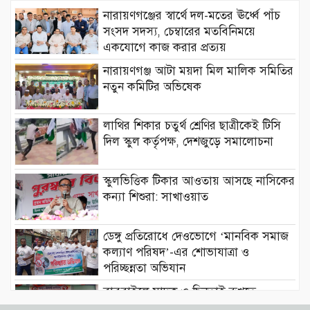
নারায়ণগঞ্জের স্বার্থে দল-মতের ঊর্ধ্বে পাঁচ
সংসদ সদস্য, চেম্বারের মতবিনিময়ে
একযোগে কাজ করার প্রত্যয়
নারায়ণগঞ্জ আটা ময়দা মিল মালিক সমিতির
নতুন কমিটির অভিষেক
লাথির শিকার চতুর্থ শ্রেণির ছাত্রীকেই টিসি
দিল স্কুল কর্তৃপক্ষ, দেশজুড়ে সমালোচনা
স্কুলভিত্তিক টিকার আওতায় আসছে নাসিকের
কন্যা শিশুরা: সাখাওয়াত
ডেঙ্গু প্রতিরোধে দেওভোগে ‘মানবিক সমাজ
কল্যাণ পরিষদ’-এর শোভাযাত্রা ও
পরিচ্ছন্নতা অভিযান
বাবুরাইলে মাদক ও ছিনতাই রুখতে
এলাকাবাসীর হুঁশিয়ারি, শক্ত কমিটির তাগিদ