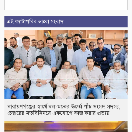
এই ক্যাটাগরির আরো সংবাদ
নারায়ণগঞ্জের স্বার্থে দল-মতের ঊর্ধ্বে পাঁচ সংসদ সদস্য,
চেম্বারের মতবিনিময়ে একযোগে কাজ করার প্রত্যয়