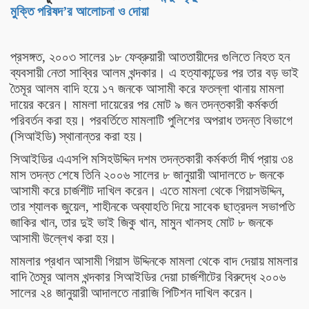
মুক্তি পরিষদ’র আলোচনা ও দোয়া
প্রসঙ্গত, ২০০৩ সালের ১৮ ফেব্রুয়ারী আততায়ীদের গুলিতে নিহত হন
ব্যবসায়ী নেতা সাব্বির আলম খন্দকার। এ হত্যাকান্ডের পর তার বড় ভাই
তৈমূর আলম বাদি হয়ে ১৭ জনকে আসামী করে ফতল্লা থানায় মামলা
দায়ের করেন। মামলা দায়েরের পর মোট ৯ জন তদন্তকারী কর্মকর্তা
পরিবর্তন করা হয়। পরবর্তিতে মামলাটি পুলিশের অপরাধ তদন্ত বিভাগে
(সিআইডি) স্থানান্তর করা হয়।
সিআইডির এএসপি মসিহউদ্দিন দশম তদন্তকারী কর্মকর্তা দীর্ঘ প্রায় ৩৪
মাস তদন্ত শেষে তিনি ২০০৬ সালের ৮ জানুয়ারী আদালতে ৮ জনকে
আসামী করে চার্জশীট দাখিল করেন। এতে মামলা থেকে গিয়াসউদ্দিন,
তার শ্যালক জুয়েল, শাহীনকে অব্যাহতি দিয়ে সাবেক ছাত্রদল সভাপতি
জাকির খান, তার দুই ভাই জিকু খান, মামুন খানসহ মোট ৮ জনকে
আসামী উল্লেখ করা হয়।
মামলার প্রধান আসামী গিয়াস উদ্দিনকে মামলা থেকে বাদ দেয়ায় মামলার
বাদি তৈমূর আলম খন্দকার সিআইডির দেয়া চার্জশীটের বিরুদ্ধে ২০০৬
সালের ২৪ জানুয়ারী আদালতে নারাজি পিটিশন দাখিল করেন।