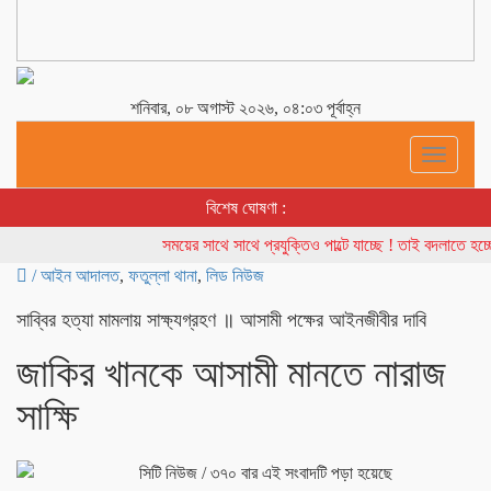
শনিবার, ০৮ অগাস্ট ২০২৬, ০৪:০৩ পূর্বাহ্ন
Toggle
navigati
বিশেষ ঘোষণা :
সময়ের সাথে সাথে প্রযুক্তিও পাল্টে যাচ্ছে ! তাই বদলাতে হচ্ছ
/
আইন আদালত
,
ফতুল্লা থানা
,
লিড নিউজ
সাব্বির হত্যা মামলায় সাক্ষ্যগ্রহণ ॥ আসামী পক্ষের আইনজীবীর দাবি
জাকির খানকে আসামী মানতে নারাজ
সাক্ষি
সিটি নিউজ
/ ৩৭০ বার এই সংবাদটি পড়া হয়েছে