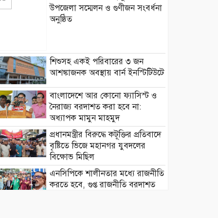
উপজেলা সম্মেলন ও গুণীজন সংবর্ধনা
অনুষ্ঠিত
শিশুসহ একই পরিবারের ৩ জন
আশঙ্কাজনক অবস্থায় বার্ন ইনস্টিটিউটে
বাংলাদেশে আর কোনো ফ্যাসিস্ট ও
নৈরাজ্য বরদাশত করা হবে না:
অধ্যাপক মামুন মাহমুদ
প্রধানমন্ত্রীর বিরুদ্ধে কটূক্তির প্রতিবাদে
বৃষ্টিতে ভিজে মহানগর যুবদলের
বিক্ষোভ মিছিল
এনসিপিকে শালীনতার মধ্যে রাজনীতি
করতে হবে, গুপ্ত রাজনীতি বরদাশত
নয়: সাখাওয়াত
বৃষ্টি উপেক্ষা করে বিক্ষোভ মিছিল,